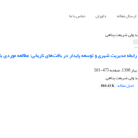
ارسال مقاله
داوران
تماس با ما
د ولی شریعت پناهی
ابطه مدیریت شهری و توسعه پایدار در بافت‌های تاریخی: مطالعه موردی باف
475-501
 ولی شریعت پناهی
اصل مقاله
804.43 K