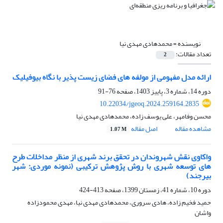
نویسنده =
محمدهادی مهدی نیا
تعداد مقالات:
2
ارائه مدل مفهومی از مولفه های فضای زیست پذیر با نگاه بیوفیلیک
دوره 14، شماره 3، پاییز 1403، صفحه
76-91
10.22034/jgeoq.2024.259164.2835
محسن وفامهر، علی یوسف زاده، محمدهادی مهدی نیا
مشاهده مقاله
اصل مقاله
1.07 M
واکاوی نقش شهروندان در تحقق برند شهری از منظر مداخلات طرح
های توسعه شهری با روش پژوهش ترکیبی (نمونه موردی: شهر
بیرجند)
دوره 10، شماره 41، زمستان 1399، صفحه
413-424
حمید فخیم زاده، هادی سروری، محمدهادی مهدی نیا، مهدی محمودزاده
واشان