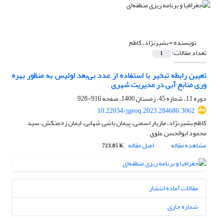
نویسنده =
بشیرنژاد، کاظم
تعداد مقالات:
1
تعیین رابطه تبخیر با استفاده از عدد بی‌بعد لوئیس به منظور بهره
وری منابع آبی در مدیریت شهری
دوره 11، شماره 45، زمستان 1400، صفحه
916-928
10.22034/jgeoq.2023.284686.3062
کاظم بشیرنژاد، مازیار اسمنی، پیمان باشی شهابی، ایمان زحمتکش، سید
محمود ابوالحسن علوی
مشاهده مقاله
اصل مقاله
723.85 K
مقالات آماده انتشار
شماره جاری