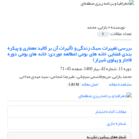
نویسنده =
بازایی، محمد
تعداد مقالات:
1
بررسی تغییرات سبک زندگی و تأثیرات آن بر کالبد معماری و پیکره
بندی فضایی خانه های بومی (مطالعه موردی: خانه های بومی دوره
قاجار و پهلوی شیراز)
دوره 11، شماره 42، بهار 1400، صفحه
45-71
محمد بازایی، مریم قاسمی سیچانی، علیرضا شجاعی، سید مهدی مداحی
مشاهده مقاله
اصل مقاله
1.85 M
مقالات آماده انتشار
شماره جاری
شماره‌های پیشین نشریه