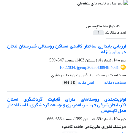
کلیدواژه‌ها =
تاپسیس
تعداد مقالات:
4
ارزیابی پایداری ساختار کالبدی مساکن روستائی شهرستان لنجان
در برابر زلزله
دوره 14، شماره 4، زمستان 1403، صفحه
547-559
10.22034/jgeoq.2025.430948.4081
سید اسکندر صیدایی، نرگس وزین، ندا میرباقری
مشاهده مقاله
اصل مقاله
991.1 K
اولویت‌بندی روستاهای دارای قابلیت گردشگری استان
آذربایجان‌شرقی جهت برنامه‌ریزی و توسعه گردشگری با استفاده از
مدل تاپسیس
دوره 10، شماره 39، تابستان 1399، صفحه
653-666
هوشنگ غفوری، علی پناهی، فاطمه کاظمیه