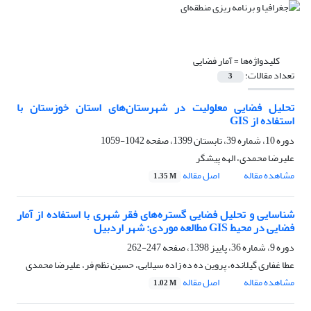
کلیدواژه‌ها =
آمار فضایی
تعداد مقالات:
3
تحلیل فضایی معلولیت در شهرستان‌های استان خوزستان با
استفاده از ‏GIS
دوره 10، شماره 39، تابستان 1399، صفحه
1042-1059
علیرضا محمدی، الهه پیشگر
مشاهده مقاله
اصل مقاله
1.35 M
شناسایی و تحلیل فضایی گستره‌های فقر شهری با استفاده از آمار
فضایی در محیط GIS مطالعه موردی: شهر اردبیل
دوره 9، شماره 36، پاییز 1398، صفحه
247-262
عطا غفاری گیلانده، پروین ده ده زاده سیلابی، حسین نظم فر، علیرضا محمدی
مشاهده مقاله
اصل مقاله
1.02 M