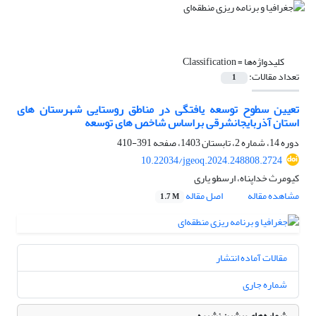
کلیدواژه‌ها =
Classification
تعداد مقالات:
1
تعیین سطوح توسعه یافتگی در مناطق روستایی شهرستان های
استان آذربایجانشرقی براساس شاخص های توسعه
دوره 14، شماره 2، تابستان 1403، صفحه
391-410
10.22034/jgeoq.2024.248808.2724
کیومرث خداپناه، ارسطو یاری
مشاهده مقاله
اصل مقاله
1.7 M
مقالات آماده انتشار
شماره جاری
شماره‌های پیشین نشریه