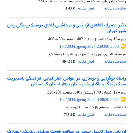
راشد باران زهی، سیدحسن حاتمی نسب، شهناز نایب زاده
مشاهده مقاله
اصل مقاله
1.43 M
تاثیر مصرف کالاهای آرایشی و بهداشتی قاچاق برسبک زندگی زنان
شهر تهران
دوره 13، ویژه نامه، زمستان 1402، صفحه
450-468
10.22034/jgeoq.2024.259390.2830
مرضیه طاهری، نوروز هاشم زهی، علیرضا جمشیدی
مشاهده مقاله
اصل مقاله
894.01 K
رابطه نوگرایی و نوسازی در عوامل جغرافیایی-فرهنگی بامدیریت
سبک زندگی ساکنان شهرستان بیجار استان کردستان
دوره 12، شماره 49، زمستان 1401، صفحه
201-220
10.22034/jgeoq.2023.349620.3762
ثریا قاضی، مصطفی ازکیا، ساسان ودیعه
مشاهده مقاله
اصل مقاله
738.2 K
ارزیابی مدل تحلیل مسیر در مطالعه هویت محله‏ای ولنجک، حصارک