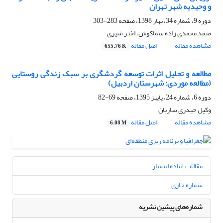
و وحیدیه شهر تهران
دوره 9، شماره 34، بهار 1398، صفحه
283-303
صمد محمدی‏ زاده سماکوش، اختر شیری
مشاهده مقاله
اصل مقاله
655.76 K
مطالعه و تحلیل اثرات توسعه گردشگری بر سبک زندگی روستایی
(مطالعه موردی: شهرستان اردبیل)
دوره 6، شماره 24، پاییز 1395، صفحه
69-82
وکیل حیدری ساربان
مشاهده مقاله
اصل مقاله
6.08 M
مقالات آماده انتشار
شماره جاری
شماره‌های پیشین نشریه