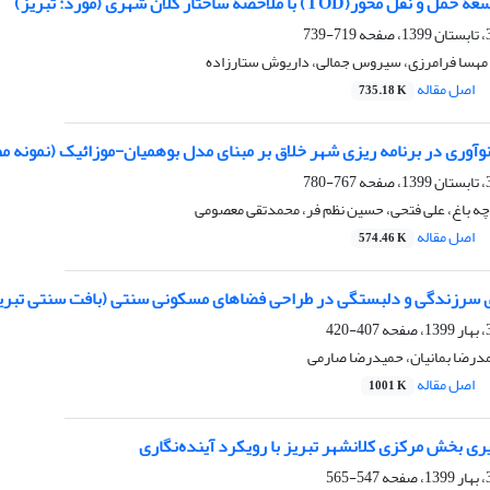
(TOD) با ملاحضۀ ساختار کلان شهری (مورد: تبریز)
719-739
، مهسا فرامرزی، سیروس جمالی، داریوش ستارزاده
اصل مقاله
735.18 K
آوری در برنامه ریزی شهر خلاق بر مبنای مدل بوهمیان-موزائیک (نمونه مطا
767-780
ه باغ، علی فتحی، حسین نظم فر، محمدتقی معصومی
اصل مقاله
574.46 K
ی سرزندگی و دلبستگی در طراحی فضاهای مسکونی سنتی (بافت سنتی تبری
407-420
مدرضا بمانیان، حمیدرضا صارمی
اصل مقاله
1001 K
ی بخش مرکزی کلانشهر تبریز با رویکرد آینده‌نگاری
547-565