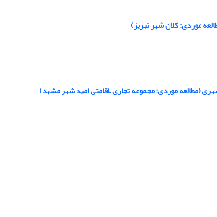
عه موردی: کلان شهر تبریز)
ری (مطالعه موردی: مجموعه تجاری –اقامتی امید شهر مشهد)