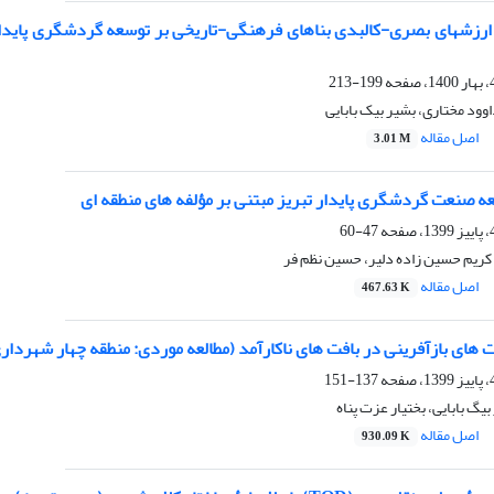
 ارزشهای بصری-کالبدی بناهای فرهنگی-تاریخی بر توسعه گردشگری پایدار 
199-213
وود مختاری، بشیر بیک بابایی
اصل مقاله
3.01 M
 صنعت گردشگری پایدار تبریز مبتنی بر مؤلفه‏ های منطقه‏ ای
47-60
کریم حسین زاده دلیر، حسین نظم فر
اصل مقاله
467.63 K
 های بازآفرینی در بافت های ناکارآمد (مطالعه موردی: منطقه چهار شهرداری
137-151
بیگ بابایی، بختیار عزت پناه
اصل مقاله
930.09 K