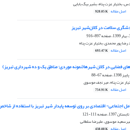
، بختیار عزت پناه، بشیر بیگ بابایی
اصل مقاله
928.05 K
شگری سلامت در کلان‌شهر تبریز
897-916
رضا پور محمدی، بختیار عزت پناه
اصل مقاله
693.47 K
های فضایی در کلان شهرها(نمونه موردی: مناطق یک و ده شهرداری تبریز)
67-88
یار عزت پناه، میر نجف موسوی
اصل مقاله
754.91 K
مل اجتماعی- اقتصادی بر روی توسعه پایدار شهر تبریز با استفاده از شاخص F
111-121
 میرسعید موسوی، علیرضا سلطانی
اصل مقاله
438.08 K