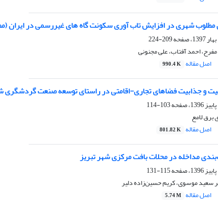
مطلوب شهری در افزایش تاب آوری سکونت گاه های غیررسمی در ایران (مطال
209-224
مفرح، احمد آفتاب، علی مجنونی
اصل مقاله
990.4 K
بلیت و جذابیت فضاهای تجاری-اقامتی در راستای توسعه صنعت گردشگری شه
103-114
 برق لامع
اصل مقاله
801.82 K
ت‌بندی مداخله در محلات بافت مرکزی شهر تبریز
115-131
 سعید موسوی، کریم حسین‌زاده دلیر
اصل مقاله
5.74 M