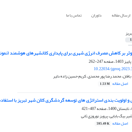
ارسال مقاله
داوران
تماس با ما
بریز
1
ثر بر کاهش مصرف انرژی شهری برای پایداری کلانشهرهای هوشمند (نمونه
247-262
10.22034/jgeoq.2023.
افان، محمد رضا پور محمدی، کریم حسین زاده دلیر
اصل مقاله
1.53 M
 اولویت بندی استراتژی های توسعه گردشگری کلان شهر تبریز با استفاده از روش OT
407-421
 بیگ بابایی، پرویز نوروزی ثانی
اصل مقاله
595.49 K