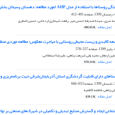
استفاده از مدل AHP (مورد مطالعه: دهستان پسیخان بخش مرکزی رشت)
401-412
نه سری، سیده صدیقه حسنی مهر، رفعت شهماری اردجانی، حسین اصغری
اصل مقاله
496.03 K
ه کالبدی و زیست محیطی روستایی با مهاجرت‌ معکوس؛ مطالعه موردی منطقه 19 شهر تهر
557-578
ن ارمغان، مجید ولی شریعت پناهی، علیرضا استعلاجی
اصل مقاله
970.54 K
ستاهای دارای قابلیت گردشگری استان آذربایجان‌شرقی جهت برنامه‌ریزی و
653-666
 پناهی، فاطمه کاظمیه
اصل مقاله
639.1 K
اجتماعی ایجاد و گسترش صنایع تبدیلی و تکمیلی در شهرک‌های صنعتی بر ن