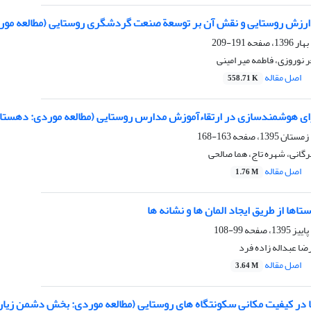
 ارزش روستایی و نقش آن بر توسعة صنعت گردشگری روستایی (مطالعه موردی
191-209
 نوروزی، فاطمه میر امینی
اصل مقاله
558.71 K
ای هوشمندسازی در ارتقاءآموزش مدارس روستایی (مطالعه موردی: دهستا
163-168
گانی، شهره تاج، هما صالحی
اصل مقاله
1.76 M
اها از طریق ایجاد المان ها و نشانه ها
99-108
ضا عبداله زاده فرد
اصل مقاله
3.64 M
در کیفیت مکانی سکونتگاه های روستایی (مطالعه موردی: بخش دشمن زی