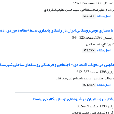
715-728
ه تاج، علیرضا استعلاجی، سید حسن مطیعی لنگرودی
اصل مقاله
576.94 K
و با معماری بومی روستایی ایران در راستای پایداری محیط (مطالعه موردی، ده
925-944
 شهره تاج، هما صالحی
اصل مقاله
972.03 K
کوس در تحولات اقتصادی - اجتماعی و فرهنگی روستاهای ساحلی شهرست
587-612
ه مولایی هشجین، محمد باسط قرشی مینا آباد
اصل مقاله
974.48 K
رفتاری روستاییان در شیوه‌های نوسازی کالبدی روستا
289-302
آزاده شاهچراغی، حمید ماجدی