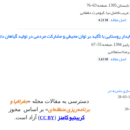
63-76
غریب فاضل نیا، کیومرث دهقانی
اصل مقاله
4.21 M
ایدار روستایی با تأکید بر توان محیطی و مشارکت مردمی در تولید گیاهان
55-67
رضا استعلاجی
اصل مقاله
3.63 M
 سازی نشریه در
14
جغرافیا و
دسترسی به مقالات مجله «
برنامه‌ریزی منطقه‌ای
» بر اساس مجوز
کرییتیو کامنز
CC BY
(
) آزاد است.