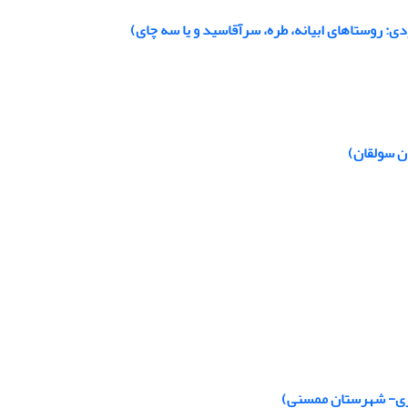
: روستاهای ابیانه، طره، سرآقاسید و یا سه چای)
ن سولقان)
اری- شهرستان ممسنی)