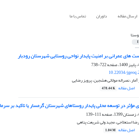
ارسال مقاله
داوران
تماس با ما
وستا
1
ست های عمرانی بر امنیت پایدار نواحی روستایی شهرستان رودبار
722-738
10.22034/jgeoq.
آمار، نصراله مولائی هشجین، پرویز رضایی
اصل مقاله
478.44 K
 مؤثر در توسعه محلی پایدار روستاهای شهرستان گرمسار یا تاکید بر سرما
111-139
ضا استعلاجی، مجید ولی شریعت پناهی
اصل مقاله
1.04 M