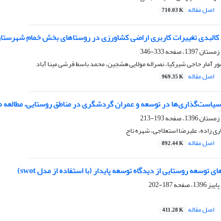
اصل مقاله
710.03 K
 کالبدی تغییرات کاربری اراضی کشاورزی در روستاهای بخش خمام شهرستا
333-346
مور آمار حاجی شیرکیا، نصراله مولایی هشجین، محمد باسط قرشی مینا آباد‏‏
اصل مقاله
969.35 K
سیاست‌گذاری‌ها در توسعه و عمران گردشگری در مناطق روستایی، مطالعه م
193-213
اری زاده، علیرضا استعلاجی، شهره تاج
اصل مقاله
892.44 K
 توسعه روستایی از دیدگاه توسعه پایدار (با استفاده از مدل swot)
187-202
اصل مقاله
411.28 K