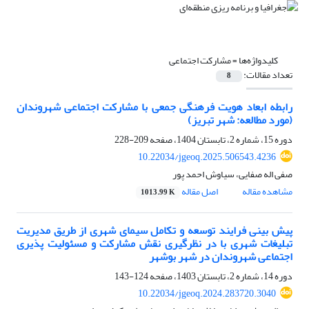
کلیدواژه‌ها =
مشارکت اجتماعی
تعداد مقالات:
8
رابطه ابعاد هویت فرهنگی جمعی با مشارکت اجتماعی شهروندان
(مورد مطالعه: شهر تبریز)
دوره 15، شماره 2، تابستان 1404، صفحه
209-228
10.22034/jgeoq.2025.506543.4236
صفی اله صفایی، سیاوش احمد پور
مشاهده مقاله
اصل مقاله
1013.99 K
پیش بینی فرایند توسعه و تکامل سیمای شهری از طریق مدیریت
تبلیغات شهری با در نظرگیری نقش مشارکت و مسئولیت پذیری
اجتماعی شهروندان در شهر بوشهر
دوره 14، شماره 2، تابستان 1403، صفحه
124-143
10.22034/jgeoq.2024.283720.3040