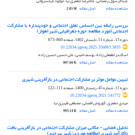
عبدالرسول رمضانی، غلامرضا جعفری نیا، مولود کیخسروانی
مشاهده مقاله
اصل مقاله
2.05 M
بررسی رابطه بین احساس تعلق اجتماعی و خودپنداره با مشارکت
اجتماعی (مورد مطالعه: حوزه جغرافیایی شهر اهواز)
دوره 13، شماره 51، تابستان 1402، صفحه
860-873
10.22034/jgeoq.2025.356863.3835
اسکندر لطفعلی زاده، یوسف امینی، علی حسین حسین زاده
مشاهده مقاله
اصل مقاله
807.66 K
تبیین عوامل موثر بر مشارکت اجتماعی در بازآفرینی شهری
دوره 11، شماره 45، زمستان 1400، صفحه
111-122
10.22034/jgeoq.2021.141772
مهدی جعفری، کوروش افضلی، مصطفی ظهیری نیا
مشاهده مقاله
اصل مقاله
993.14 K
تحلیل فضایی - مکانی میزان مشارکت اجتماعی در بازآفرینی بافت
ناکارآمد شهری (مطالعه موردی: شهر بیرجند)