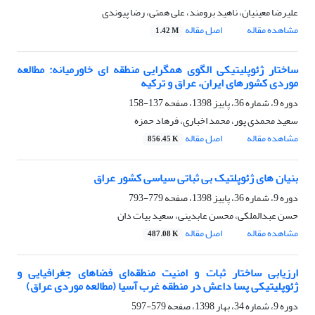
علیرضا معینیان، ناهید برومند، علی همتی، رضا پیوندی
مشاهده مقاله
اصل مقاله
1.42 M
ساختار ژئوپلیتیکی الگوی همگرایی منطقه ای خاورمیانه: مطالعه
موردی کشورهای ایران، عراق و ترکیه
دوره 9، شماره 36، پاییز 1398، صفحه
137-158
سعید محمدی پور، محمد اخباری، فرهاد حمزه
مشاهده مقاله
اصل مقاله
856.45 K
بنیان های ژئوپلتیک بی ثباتی سیاسی کشور عراق
دوره 9، شماره 36، پاییز 1398، صفحه
779-793
حسن عبدالملکی، محسن عابدینی، سعید بیات دان
مشاهده مقاله
اصل مقاله
487.08 K
ارزیابی ساختار ثبات و امنیت منطقه‌ای فضاهای جغرافیایی و
ژئوپلیتیکی پسا داعش در منطقه غرب آسیا (مطالعه موردی عراق)
دوره 9، شماره 34، بهار 1398، صفحه
579-597