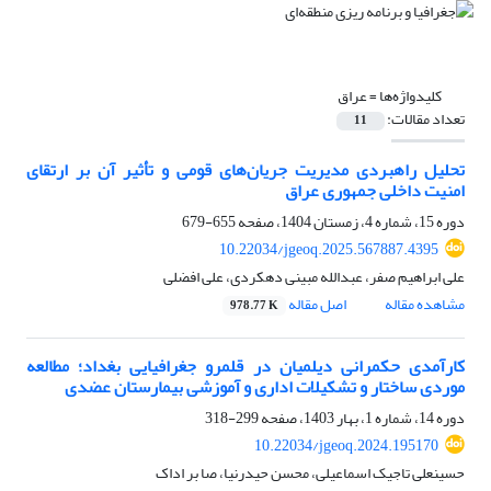
کلیدواژه‌ها =
عراق
تعداد مقالات:
11
تحلیل راهبردی مدیریت جریان‌های قومی و تأثیر آن بر ارتقای
امنیت داخلی جمهوری عراق
دوره 15، شماره 4، زمستان 1404، صفحه
655-679
10.22034/jgeoq.2025.567887.4395
علی ابراهیم صفر، عبدالله مبینی دهکردی، علی افضلی
مشاهده مقاله
اصل مقاله
978.77 K
کارآمدی حکمرانی دیلمیان در قلمرو جغرافیایی بغداد؛ مطالعه
موردی ساختار و تشکیلات اداری و آموزشی بیمارستان عضدی
دوره 14، شماره 1، بهار 1403، صفحه
299-318
10.22034/jgeoq.2024.195170
حسینعلی تاجیک اسماعیلی، محسن حیدرنیا، صا بر اداک