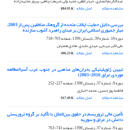
عبدالکریم انصاری، حیدر لطفی، مجید ولی شریعت پناهی، پیروز مجتهدزاده
مشاهده مقاله
اصل مقاله
884.95 K
بررسی دلایل حمایت ایالات متحده از گروهک منافقین پس از 2003،
مهار جمهوری اسلامی ایران بر مبنای راهبرد آشوب سازنده
دوره 10، شماره 39، تابستان 1399، صفحه
703-718
علی اکبر نیرنجی، مهدی عابدی، هادی همتیان
مشاهده مقاله
اصل مقاله
496.23 K
تبیین ژئوپلیتیکی بحران‌های مذهبی در جنوب غرب آسیا(مطالعه
موردی عراق 2016-2003)
دوره 9، شماره 37، زمستان 1398، صفحه
227-252
فاطمه پورحسین، محمد اخباری
مشاهده مقاله
اصل مقاله
917.49 K
تأمین مالی تروریسم در حقوق بین‌الملل با تأکید بر گروه تروریستی
داعش در عراق و سوریه
دوره 9، شماره 37، زمستان 1398، صفحه
741-763