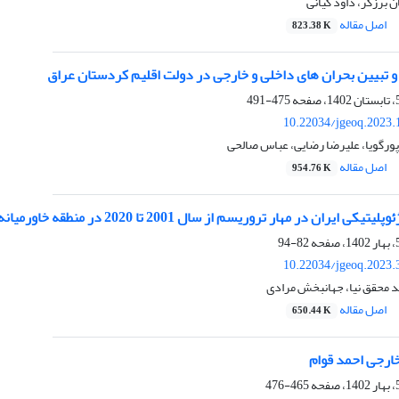
 برزگر، داود کیانی
اصل مقاله
823.38 K
و تبیین بحران های داخلی و خارجی در دولت اقلیم کردستان عراق
475-491
10.22034/jgeoq.2023.
ورگویا، علیرضا رضایی، عباس صالحی
اصل مقاله
954.76 K
ایران در مهار تروریسم از سال 2001 تا 2020 در منطقه خاورمیانه
82-94
10.22034/jgeoq.2023.
د محقق نیا، جهانبخش مرادی
اصل مقاله
650.44 K
رجی احمد قوام
465-476