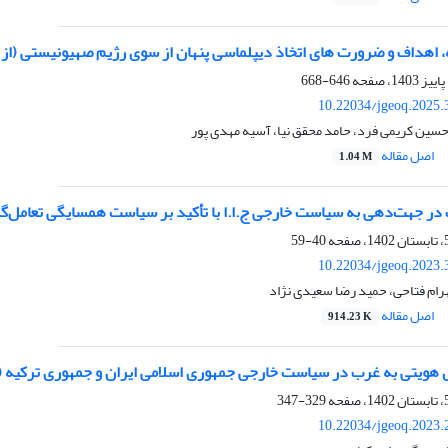
، اهداف و ضرورت های اتخاذ دیپلماسی پنهان از سوی رژیم صهیونیستی (از تو
646-668
10.22034/jgeoq.2025.
سین کریمی فرد، حامد محقق نیا، آسیه مهدی پور
اصل مقاله
1.04 M
 در جهت‌دهی به سیاست خارجی ج.ا.ا با تأکید بر سیاست همسایگی تعامل‌گر
40-59
10.22034/jgeoq.2023.
رام فتاحی، حمید رضا سعیدی نژاد
اصل مقاله
914.23 K
هویتی به غرب در سیاست خارجی جمهوری اسلامی ایران و جمهوری ترکیه (
329-347
10.22034/jgeoq.2023.