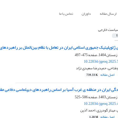
ارسال مقاله
داوران
تماس با ما
یاست خارجی
1
 ژئوپلیتیک جمهوری اسلامی ایران در تعامل با نظام بین‌الملل بر راهبرده
475-497
10.22034/jgeoq.2025.
 فتاحی، حمیدرضا سعیدی نژاد
اصل مقاله
739.33 K
گی ایران در منطقه ی غرب آسیا بر اساس راهبردهای دیپلماسی دفاعی مق
506-525
10.22034/jgeoq.2025.
 مهناز گودرزی، احمد آذین
اصل مقاله
1.28 M