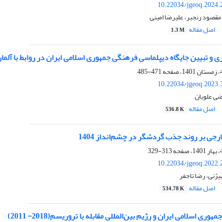
10.22034/jgeoq.2024.
قصود رنجبر، علیرضا امینی
اصل مقاله
1.3 M
ی و تبیین جایگاه دیپلماسی فرهنگی جمهوری اسلامی ایران در روابط با آلما
471-485
10.22034/jgeoq.2023.
ضی علویان
اصل مقاله
536.8 K
ی بر روند جذب گردشگر در چشم‌انداز 1404
313-329
10.22034/jgeoq.2022.
یژنی، رضا تاجفر
اصل مقاله
534.78 K
ی اسلامی ایران و رژیم بین‌المللی مقابله با تروریسم(2018- 2011)