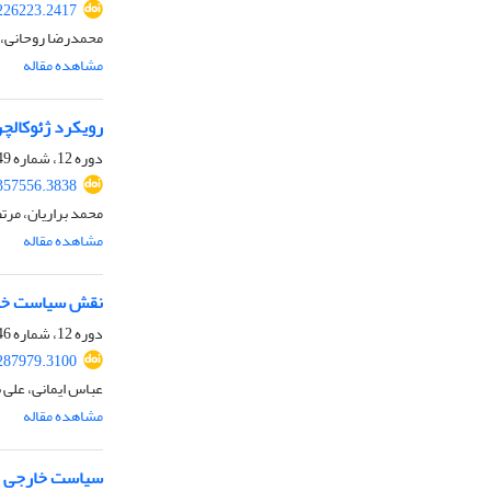
226223.2417
محمدرضا روحانی، م
مشاهده مقاله
رویکرد ژئوکالچر
دوره 12، شماره 49، زمستان 1401، صفحه
357556.3838
محمد براریان، مرت
مشاهده مقاله
نقش سیاست خارج
دوره 12، شماره 46، بهار 1401، صفحه
287979.3100
عباس ایمانی، علی ب
مشاهده مقاله
سیاست خارجی جمهور