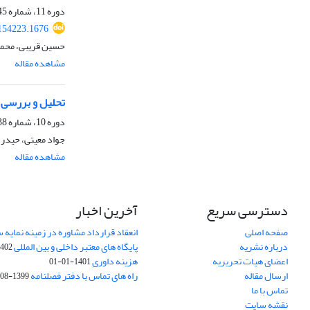
دوره 11، شماره 45، زمستان 1400، صفحه
154223.1676
حسین قریبی، محمد
مشاهده مقاله
تحلیل و بررسی 
دوره 10، شماره 38، بهار 1399، صفحه
جواد معیتی، حیدر 
مشاهده مقاله
دسترسی سریع
آخرین اخبار
صفحه اصلی
انعقاد قرارداد مشاوره در زمینه نمایه
درباره نشریه
پایگاه های معتبر داخلی و بین المللی
02-03-28
اعضای هیات تحریریه
هزینه داوری
1401-01-01
ارسال مقاله
راه های تماس با دفتر فصلنامه
1399-08-20
تماس با ما
نقشه سایت