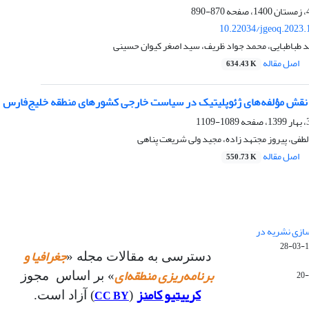
870-890
10.22034/jgeoq.2023.
 طباطبایی، محمد جواد ظریف، سید اصغر کیوان حسینی
اصل مقاله
634.43 K
نقش مؤلفه‌های ژئوپلیتیک در سیاست خارجی کشورهای منطقه‌ خلیج‌فارس
1089-1109
لطفی، پیروز مجتهد زاده، مجید ولی شریعت پناهی
اصل مقاله
550.73 K
 سازی نشریه در
14
جغرافیا و
دسترسی به مقالات مجله «
برنامه‌ریزی منطقه‌ای
» بر اساس مجوز
کرییتیو کامنز
CC BY
(
) آزاد است.