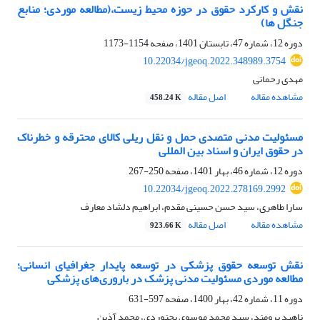
نقش و کارکرد حقوق در حوزه محیط زیست،(مطالعه موردی؛ منابع
جنگل ها)
دوره 12، شماره 47، تابستان 1401، صفحه
1154-1173
10.22034/jgeoq.2022.348989.3754
مهدی رحمانی
مشاهده مقاله
اصل مقاله
458.24 K
مسئولیت مدنی متصدی حمل و نقل ریلی کالای محترقه و خطرناک
در حقوق ایران و اسناد بین المللی
دوره 12، شماره 46، بهار 1401، صفحه
250-267
10.22034/jgeoq.2022.278169.2992
سارا طاهری، سید حسن حسینی مقدم، ابراهیم دلشاد معارف
مشاهده مقاله
اصل مقاله
923.66 K
نقش توسعه حقوق پزشکی در توسعه پایدار جغرافیای انسانی؛
مطالعه موردی مسئولیت مدنی پزشک در باروری‌های پزشکی
دوره 11، شماره 42، بهار 1400، صفحه
597-631
ناهید برومند، سید محمد موسوی بجنوردی، محمد آذین