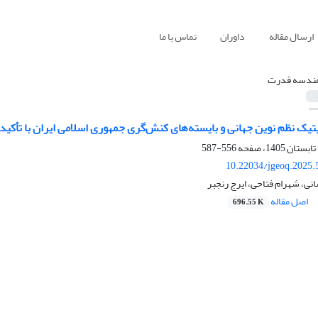
ارسال مقاله
داوران
تماس با ما
ندسه قدرت
یتیک نظم نوین جهانی و بایسته‌های کنش‌گری جمهوری اسلامی ایران با تأک
556-587
10.22034/jgeoq.2025.
ی، شهرام فتاحی، ایرج رنجبر
اصل مقاله
696.55 K