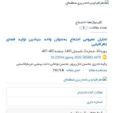
کلیدواژه‌ها =
اجتماع
تعداد مقالات:
1
تحلیل مفهومی اجتماع به‌عنوان واحد بنیادین تولید فضای
جغرافیایی
دوره 16، شماره 2، تابستان 1405، صفحه
465-487
10.22034/jgeoq.2026.585083.4470
زکیه نادری، محسن جان پرور، محسن نوغانی دخت بهمنی، مریم قاسمی
مشاهده مقاله
اصل مقاله
733.71 K
مقالات آماده انتشار
شماره جاری
شماره‌های پیشین نشریه