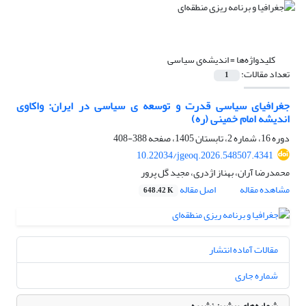
کلیدواژه‌ها =
اندیشه‌ی سیاسی
تعداد مقالات:
1
جغرافیای سیاسی قدرت و توسعه ‌ی سیاسی در ایران: واکاوی
اندیشه امام خمینی (ره)
دوره 16، شماره 2، تابستان 1405، صفحه
388-408
10.22034/jgeoq.2026.548507.4341
محمدرضا آران، بهناز اژدری، مجید گل پرور
مشاهده مقاله
اصل مقاله
648.42 K
مقالات آماده انتشار
شماره جاری
شماره‌های پیشین نشریه