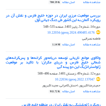
مشاهده مقاله
اصل مقاله
780.59 K
بررسی موقعیت مرزی ایران در حوزه خلیج فارس و نقش آن در
رویکرد آلمان به این کشور طی جنگ جهانی اول
دوره 14، شماره 3، پاییز 1403، صفحه
535-548
10.22034/jgeoq.2024.490485.4176
فاطمه نصرالهی
مشاهده مقاله
اصل مقاله
1.14 M
واکاوی موانع تاریخی توسعه دریامحورِ کرانه‌ها و پس‌کرانه‌های
شمالی خلیج فارس و دریای مکران: با تاکید بر موقعیت
ژئواستراتژیک این دو پهنه آبی
دوره 12، شماره 49، زمستان 1401، صفحه
486-508
10.22034/jgeoq.2022.137047
حمیدرضا اکبرپور، احسان کامرانی، مجید اکبرپور
مشاهده مقاله
اصل مقاله
911.72 K
رویکرد ژئوپلیتیکی به نقش ایران در منطقه خلیج فارس