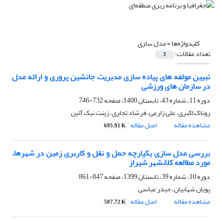
کلیدواژه‌ها =
مدل سازی
تعداد مقالات:
3
تبیین مولفه های پیاده سازی مدیریت جانشین پروری و ارائه مدل
در سازمان های ورزشی
دوره 11، شماره 43، تابستان 1400، صفحه
732-746
روناک اکبری، علی زارعی، فرشاد تجاری، زینت نیک آئین
مشاهده مقاله
اصل مقاله
695.91 K
بررسی مدل سازی یکپارچه حمل و نقل و کاربری زمین در شهرها،
مورد مطالعه کلانشهر شیراز
دوره 10، شماره 39، تابستان 1399، صفحه
847-861
پویان شهابیان، حیدر عباسی
مشاهده مقاله
اصل مقاله
507.72 K