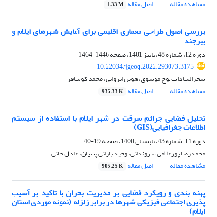
مشاهده مقاله
اصل مقاله
1.33 M
بررسی اصول طراحی معماری اقلیمی برای آمایش شهرهای ایلام و
بیرجند
دوره 12، شماره 48، پاییز 1401، صفحه
1446-1464
10.22034/jgeoq.2022.293073.3175
سحرالسادات لوح موسوی، هوتن ایروانی، محمد کوشافر
مشاهده مقاله
اصل مقاله
936.33 K
تحلیل فضایی جرائم سرقت در شهر ایلام با استفاده از سیستم
اطلاعات جغرافیایی(GIS)
دوره 11، شماره 43، تابستان 1400، صفحه
19-40
محمدرضا پورغلامی سروندانی، وحید بارانی پسیان، عادل خانی
مشاهده مقاله
اصل مقاله
905.25 K
پهنه بندی و رویکرد فضایی بر مدیریت بحران با تاکید بر آسیب
پذیری اجتماعی فیزیکی شهرها در برابر زلزله (نمونه موردی استان
ایلام)