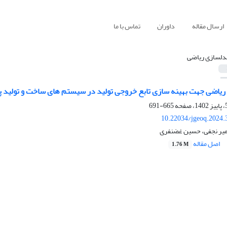
ارسال مقاله
داوران
تماس با ما
دلسازی ریاضی
اضی جهت بهینه سازی تابع خروجی تولید در سیستم های ساخت و تولید پویا
665-691
10.22034/jgeoq.2024.
امیر نجفی، حسین غضنفری
اصل مقاله
1.76 M