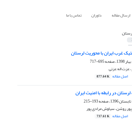
ارسال مقاله
داوران
تماس با ما
رستان
یتیک غرب ایران با محوریت لرستان
695-717
 عزت اله عزتی
اصل مقاله
877.64 K
رستان در رابطه با امنیت ایران
193-215
پور روشن، سیاوش مرادی پور
اصل مقاله
737.61 K