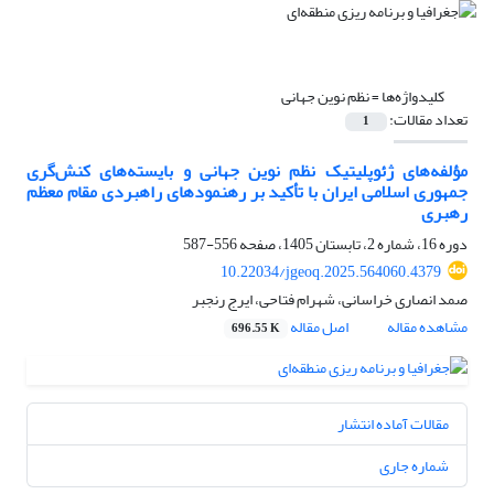
کلیدواژه‌ها =
نظم نوین جهانی
تعداد مقالات:
1
مؤلفه‌های ژئوپلیتیک نظم نوین جهانی و بایسته‌های کنش‌گری
جمهوری اسلامی ایران با تأکید بر رهنمودهای راهبردی مقام معظم
رهبری
دوره 16، شماره 2، تابستان 1405، صفحه
556-587
10.22034/jgeoq.2025.564060.4379
صمد انصاری خراسانی، شهرام فتاحی، ایرج رنجبر
مشاهده مقاله
اصل مقاله
696.55 K
مقالات آماده انتشار
شماره جاری