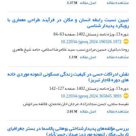
مشاهده مقاله
اصل مقاله
1.37 M
تبیین نسبت رابطه انسان و مکان در فرآیند طراحی معماری با
رویکرد پدیدار شناسی
دوره 13، ویژه نامه، زمستان 1402، صفحه
63-84
10.22034/jgeoq.2024.190326.1972
روحا دباغیان، حسین مرادی نسب، سید غلامرضا اسلامی، حامد شیخ طاهری
مشاهده مقاله
اصل مقاله
1.3 M
نقش ادراکات حسی در کیفیت زندگی مسکونی (نمونه موردی خانه
های دوره قاجار تبریز)
دوره 13، ویژه نامه، زمستان 1402، صفحه
127-142
10.22034/jgeoq.2024.365845.3893
نفیسه سلجی، حسن سجادزاده، مرجان خان محمدی، فائقه سرخوش
مشاهده مقاله
اصل مقاله
2.01 M
بررسی مؤلفه‌های پدیدارشناختی یوهانی پالاسما در بستر جغرافیای
تاریخی مکان (نمونه موردی: میدان حسن‌آباد)