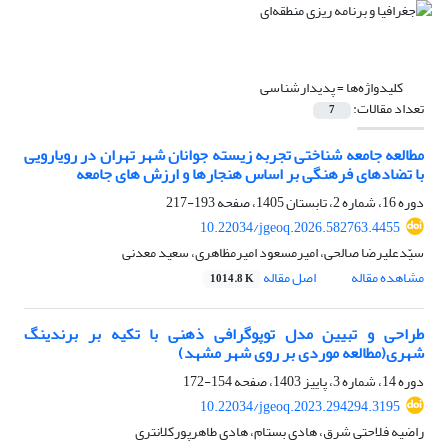
کلیدواژه‌ها =
پدیدارشناسی
تعداد مقالات:
7
مطالعه جامعه شناختی تجربه زیسته جوانان شهر تهران در رویارویی
با تضادهای فرهنگی بر اساس هنجارها و ارزش های جامعه
دوره 16، شماره 2، تابستان 1405، صفحه
193-217
10.22034/jgeoq.2026.582763.4455
سیّدعلیرضا صالحی، امیرمسعود امیرمظاهری، سعید معدنی
مشاهده مقاله
اصل مقاله
1014.8 K
طراحی و تبیین مدل توپوگرافی ذهنی با تکیه بر برندینگ
شهری(مطالعه موردی بر روی شهر مشهد)
دوره 14، شماره 3، پاییز 1403، صفحه
154-172
10.22034/jgeoq.2023.294294.3195
راضیه فلاحتی شرق، هادی بستام، هادی طاهرپورکلانتری