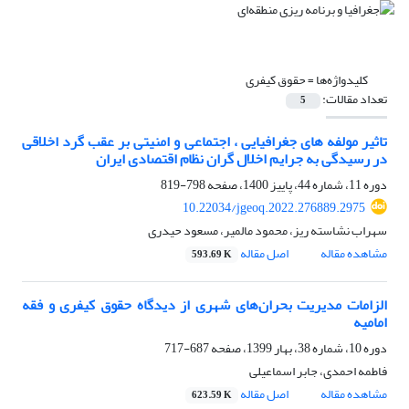
کلیدواژه‌ها =
حقوق کیفری
تعداد مقالات:
5
تاثیر مولفه های جغرافیایی ، اجتماعی و امنیتی بر عقب گرد اخلاقی
در رسیدگی به جرایم اخلال گران نظام اقتصادی ایران
دوره 11، شماره 44، پاییز 1400، صفحه
798-819
10.22034/jgeoq.2022.276889.2975
سهراب نشاسته ریز، محمود مالمیر، مسعود حیدری
مشاهده مقاله
اصل مقاله
593.69 K
الزامات مدیریت بحران‌های شهری از دیدگاه حقوق کیفری و فقه
امامیه
دوره 10، شماره 38، بهار 1399، صفحه
687-717
فاطمه احمدی، جابر اسماعیلی
مشاهده مقاله
اصل مقاله
623.59 K