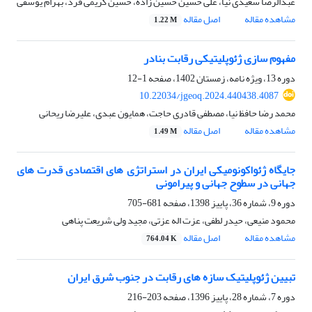
عبدالرضا سعیدی نیا، علی حسین حسین زاده، حسین کریمی فرد، بهرام یوسفی
مشاهده مقاله
اصل مقاله
1.22 M
مفهوم سازی ژئوپلیتیکی رقابت بنادر
دوره 13، ویژه نامه، زمستان 1402، صفحه
1-12
10.22034/jgeoq.2024.440438.4087
محمد رضا حافظ نیا، مصطفی قادری حاجت، همایون عبدی، علیرضا ریحانی
مشاهده مقاله
اصل مقاله
1.49 M
جایگاه ژئواکونومیکی ایران در استراتژی های اقتصادی قدرت های
جهانی در سطوح جهانی و پیرامونی
دوره 9، شماره 36، پاییز 1398، صفحه
681-705
محمود منیعی، حیدر لطفی، عزت اله عزتی، مجید ولی شریعت پناهی
مشاهده مقاله
اصل مقاله
764.04 K
تبیین ژئوپلیتیک سازه های رقابت در جنوب شرق ایران
دوره 7، شماره 28، پاییز 1396، صفحه
203-216