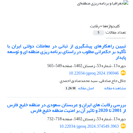
کلیدواژه‌ها =
رقابت
تعداد مقالات:
5
تبیین راهکارهای پیشگیری از تبانی در معاملات دولتی ایران با
تأکید بر حکمرانی مطلوب در راستای برنامه ریزی منطقه ای و توسعه
پایدار
دوره 13، شماره 53، زمستان 1402، صفحه
549-565
10.22034/jgeoq.2024.196946
جلال حاج صادقی، سید محمدصادق احمدی
مشاهده مقاله
اصل مقاله
1.26 M
بررسی رقابت های ایران و عربستان سعودی در منطقه خلیج فارس
از 2001 تا 2020 و تاثیر آن بر امنیت منطقه خلیج فارس
دوره 13، شماره 53، زمستان 1402، صفحه
718-732
10.22034/jgeoq.2024.374549.3963