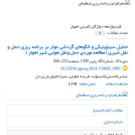
کلیدواژه‌ها =
واژگان کلیدی: اهواز
تعداد مقالات:
1
تحلیل سینوپتیکی و الگوهای گردشی موثر بر برنامه ریزی حمل و
نقل شهری ( مطالعه موردی حمل ونقل هوایی شهر اهواز )
دوره 10، شماره 40، پاییز 1399، صفحه
253-266
10.22034/jgeoq.2024.174685.1885
عباس قاسمی قاسمؤند، فریده عظیمی، منیژه ظهؤریان پردل
مشاهده مقاله
اصل مقاله
1.2 M
مقالات آماده انتشار
شماره جاری
شماره‌های پیشین نشریه