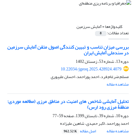
کلیدواژه‌ها =
آمایش سرزمین
تعداد مقالات:
8
بررسی میزان تناسب و تبیین کنندگی اصول متقن آمایش سرزمین
در سندملی آمایش ایران
دوره 13، شماره 53، زمستان 1402
10.22034/jgeoq.2025.428924.4079
مسلم ضرغام فرد، احمد پوراحمد، احسان علیپوری
مشاهده مقاله
تحلیل آمایشی شاخص های امنیت در مناطق مرزی (مطالعه موردی:
منطقۀ مرزی رود ارس)
دوره 10، شماره 39، تابستان 1399، صفحه
59-77
احمد پوراحمد، اکبر حمیدی، شاهین علیزاده
مشاهده مقاله
اصل مقاله
962.52 K