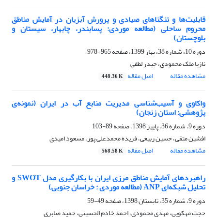
قابلیت‌ها و تنگناهای صیادی و پرورش آبزیان در آمایش مناطق
محروم ساحلی (مطالعه موردی: پسابندر، چابهار، سیستان و
بلوچستان‌)
دوره 10، شماره 38، بهار 1399، صفحه
965-978
نازیا ملک محمودی، حیدر لطفی
مشاهده مقاله
اصل مقاله
448.36 K
واکاوی و آسیب‌شناسی مدیریت منابع آب در ایران (نمونه‌ی
پژوهشی: استان زنجان)
دوره 9، شماره 36، پاییز 1398، صفحه
89-103
افشین متقی، حسین ربیعی، فریده محمدعلی پور، مسعود امیدی
مشاهده مقاله
اصل مقاله
568.58 K
راهبردهای آمایش مناطق مرزی ایران با بکارگیری مدل SWOT و
تحلیل شبکه‌ای ANP (مطالعه موردی : خراسان جنوبی)
دوره 9، شماره 35، تابستان 1398، صفحه
49-59
حجت مهکویی، مهدی محمودی، احمد خادم الحسینی، حمید صابری