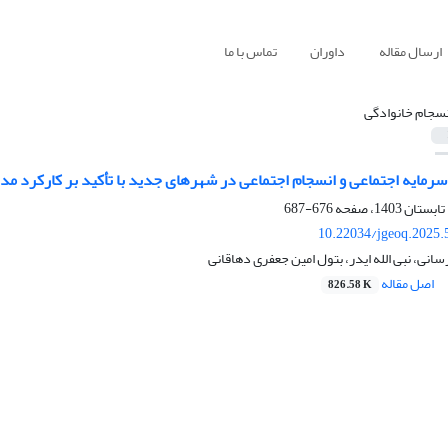
ارسال مقاله
داوران
تماس با ما
نسجام خانوادگی
سرمایه اجتماعی و انسجام اجتماعی در شهرهای جدید با تأکید بر کارکرد مد
676-687
10.22034/jgeoq.2025.
انی، نبی الله ایدر، بتول امین جعفری دهاقانی
اصل مقاله
826.58 K