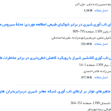
م حسین زاده دلیر، علی آذر
اصل مقاله
1.34 M
ی تاب آوری شهری در برابر شوکهای طبیعی (مطالعه موردی: محلۀ سیروس منطقه 12 ت
795-809
اعیل نجفی، مریم بیرانوندزاده، علیرضا صادقی
اصل مقاله
555.49 K
 تاب آوری کلانشهر شیراز با رویکرد کاهش خطرپذیری در برابر مخاطرات ط
1-14
 زاده، قادر احمدی
اصل مقاله
477.36 K
351-364
اقبالی، رضا مویدفر