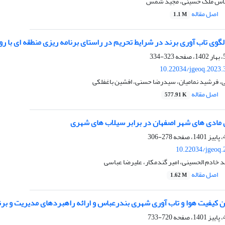
 عباس ملک حسینی، مجید شمس
اصل مقاله
1.1 M
لگوی تاب آوری برند در شرایط تحریم در راستای برنامه ریزی منطقه ای با ر
323-334
10.22034/jgeoq.2023.
 فرشید نمامیان، سیدرضا حسنی، افشین باغفلکی
اصل مقاله
577.91 K
ی مادی های شهر اصفهان در برابر سیلاب های شهری
278-306
10.22034/jgeoq.
 خادم الحسینی، امیر گندمکار، علیرضا عباسی
اصل مقاله
1.62 M
ن کیفیت هوا و تاب آوری شهری بندرعباس و ارائه راهبردهای مدیریت و بر
720-733