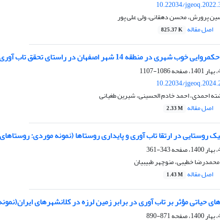
10.22034/jgeoq.2022.
ن پرورش، محسن دهقانی، ولی علی پور
اصل مقاله
825.37 K
 در منطقه 14 شهر اصفهان در راستای تحقق تاب آوری اجتماعی آن
1086-1107
10.22034/jgeoq.2024.
ته احمدی، احمد خادم الحسینی، شیرین طغیانی
اصل مقاله
2.33 M
ک روستایی در ارتقا تاب آوری و پایداری روستاها (نمونه موردی: روستاهای
343-361
محمدرضا خطیبی، منوچهر طبیبیان
اصل مقاله
1.43 M
های حیاتی مؤثر بر تاب آوری در برابر زمین لرزه در کلانشهرهای ایران(نمون
871-890