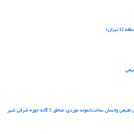
هران)
بیعی
تحلیل وارزیابی متغیرهای موثر بر ارتقای تاب آوری شبکه معابر شهری دربرابربحران های طبیعی وانسان ساخت(نمونه موردی: مناطق 5 گانه حوزه شرقی شهر