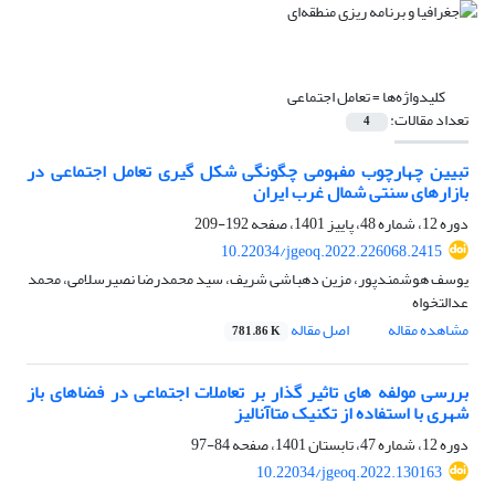
کلیدواژه‌ها =
تعامل اجتماعی
تعداد مقالات:
4
تبیین چهارچوب مفهومی چگونگی شکل گیری تعامل اجتماعی در
بازارهای سنتی شمال غرب ایران
دوره 12، شماره 48، پاییز 1401، صفحه
192-209
10.22034/jgeoq.2022.226068.2415
یوسف هوشمندپور، مزین دهباشی شریف، سید محمدرضا نصیرسلامی، محمد
عدالتخواه
مشاهده مقاله
اصل مقاله
781.86 K
بررسی مولفه های تاثیر گذار بر تعاملات اجتماعی در فضاهای باز
شهری با استفاده از تکنیک متاآنالیز
دوره 12، شماره 47، تابستان 1401، صفحه
84-97
10.22034/jgeoq.2022.130163