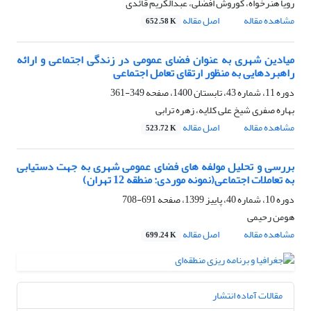
رویا هنرخواه، کوروش افضلی، عبدالکریم قائدی
مشاهده مقاله
اصل مقاله
652.58 K
میادین شهری به عنوان فضای عمومی در زندگی اجتماعی و ارائه
راهبردهایی به منظور ارتقای تعامل اجتماعی
دوره 11، شماره 43، تابستان 1400، صفحه
349-361
بهاره صفری شیخ علی کلایه، زهره ترابی
مشاهده مقاله
اصل مقاله
523.72 K
بررسی و تحلیل مولفه های فضای عمومی شهری به جهت دستیابی
به تعاملات اجتماعی(نمونه موردی: منطقه 12 تهران)
دوره 10، شماره 40، پاییز 1399، صفحه
691-708
هومن رحیمی
مشاهده مقاله
اصل مقاله
699.24 K
مقالات آماده انتشار