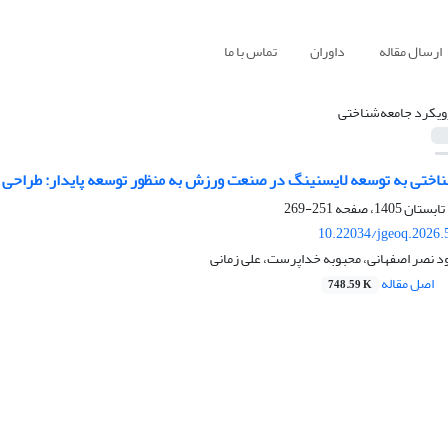
ارسال مقاله
داوران
تماس با ما
ویکرد جامعه‌شناختی
اختی به توسعه لایسنینگ در صنعت ورزش به منظور توسعه پایدار: طراحی مد
251-269
10.22034/jgeoq.2026.
ود نصر اصفهانی، محبوبه خداپرست، علی زمانی
اصل مقاله
748.59 K