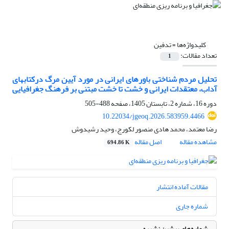
کلیدواژه‌ها =
تدفین
تعداد مقالات:
1
تحلیل مردم شناختی باورهای ایرانی در مورد آیین مرگ درکتابهای
آداب، معتقدات ایرانی و خشت تا خشت مبتنی بر فرهنگ جغرافیایی
دوره 16، شماره 2، تابستان 1405، صفحه
488-505
10.22034/jgeoq.2026.583959.4466
رضا معتمد، محمد هادی منصور لکورج، وحید رشیدوش
مشاهده مقاله
اصل مقاله
694.86 K
مقالات آماده انتشار
شماره جاری
شماره‌های پیشین نشریه