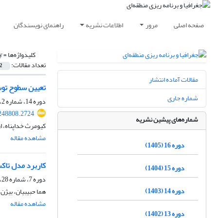
صفحه اصلی
مرور
اطلاعات نشریه
راهنمای نویسندگان
کلیدواژه‌ها =
y
تعداد مقالات:
2
مقالات آماده انتشار
تعیین سطوح توس
شماره جاری
دوره 14، شماره 2، تابستان 1403، صفحه
248808.2724
شماره‌های پیشین نشریه
کیومرث خداپناه، ا
مشاهده مقاله
دوره 16 (1405)
کاربرد مدل تاک
دوره 15 (1404)
دوره 7، شماره 28، پاییز 1396، صفحه
دوره 14 (1403)
هما حبیبیان، بیژن 
مشاهده مقاله
دوره 13 (1402)