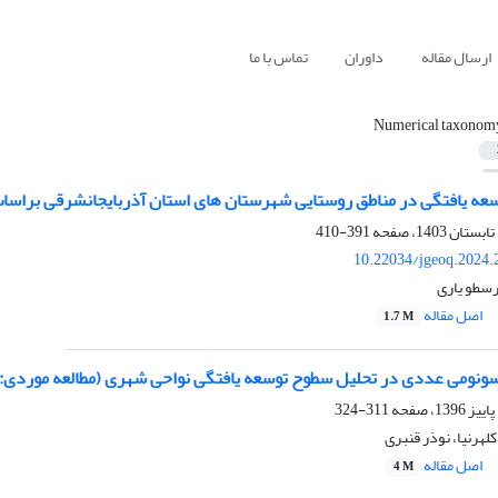
ارسال مقاله
داوران
تماس با ما
Numerical taxonom
عه یافتگی در مناطق روستایی شهرستان های استان آذربایجانشرقی برا
391-410
10.22034/jgeoq.2024.
رسطو یاری
اصل مقاله
1.7 M
سونومی عددی در تحلیل سطوح توسعه یافتگی نواحی شهری (مطالعه موردی:
311-324
کلهرنیا، نوذر قنبری
اصل مقاله
4 M