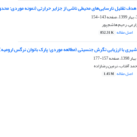
ف تقلیل نارسایی‌های محیطی ناشی از جزایر حرارتی (نمونه موردی: محدوده تهران
143-154
ارعی، رحیم هاشم پور
اصل مقاله
852.31 K
هری با ارزیابی نگرش جنسیتی (مطالعه موردی: پارک بانوان نرگس ارومیه)
157-177
حمد آفتاب، نرمین رضازاده
اصل مقاله
1.45 M