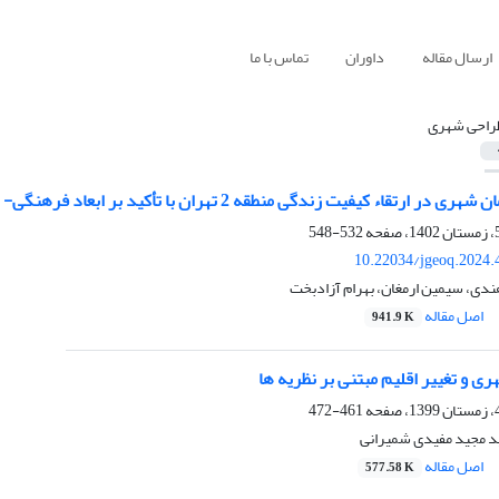
ارسال مقاله
داوران
تماس با ما
راحی شهری
ارتقاء کیفیت زندگی منطقه 2 تهران با تأکید بر ابعاد فرهنگی- اجتماعی
532-548
10.22034/jgeoq.2024.
ندی، سیمین ارمغان، بهرام آزادبخت
اصل مقاله
941.9 K
ی و تغییر اقلیم مبتنی بر نظریه ها
461-472
 مجید مفیدی شمیرانی
اصل مقاله
577.58 K