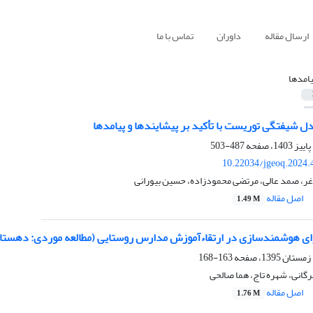
ارسال مقاله
داوران
تماس با ما
یامدها
دل شیفتگی توریست با تأکید بر پیشایندها و پیامدها
487-503
10.22034/jgeoq.2024.
ر، صمد عالی، مرتضی محمودزاده، حسین بیورانی
اصل مقاله
1.49 M
ای هوشمندسازی در ارتقاءآموزش مدارس روستایی (مطالعه موردی: دهستا
163-168
گانی، شهره تاج، هما صالحی
اصل مقاله
1.76 M