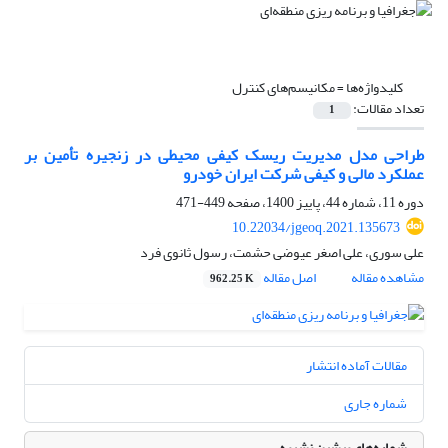
کلیدواژه‌ها =
مکانیسم‌های کنترل
تعداد مقالات:
1
طراحی مدل مدیریت ریسک کیفی محیطی در زنجیره تأمین بر
عملکرد مالی و کیفی شرکت ایران خودرو
دوره 11، شماره 44، پاییز 1400، صفحه
449-471
10.22034/jgeoq.2021.135673
علی سوری، علی اصغر عیوضی حشمت، رسول ثانوی فرد
مشاهده مقاله
اصل مقاله
962.25 K
مقالات آماده انتشار
شماره جاری
شماره‌های پیشین نشریه