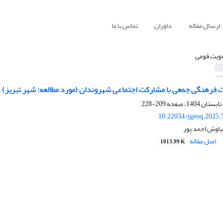
ارسال مقاله
داوران
تماس با ما
ویت قومی
یت فرهنگی جمعی با مشارکت اجتماعی شهروندان (مورد مطالعه: شهر تبریز)
209-228
10.22034/jgeoq.2025.
یاوش احمد پور
اصل مقاله
1013.99 K