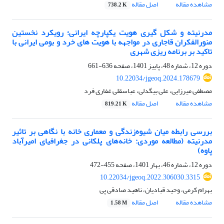
مشاهده مقاله
اصل مقاله
738.2 K
مدرنیته و شکل گیری هویت یکپارچه ایرانی؛ رویکرد نخستین
منورالفکران قاجاری در مواجهه با هویت های خرد و بومی ایرانی با
تاکید بر برنامه ریزی شهری
دوره 12، شماره 48، پاییز 1401، صفحه
636-661
10.22034/jgeoq.2024.178679
مصطفی میرزایی، علی بیگدلی، عباسقلی غفاری فرد
مشاهده مقاله
اصل مقاله
819.21 K
بررسی رابطه میان شیوه‌زندگی و معماری خانه‌ با نگاهی بر تاثیر
مدرنیته (مطالعه موردی: خانه‌های پلکانی در جغرافیای امیرآباد
پاوه)
دوره 12، شماره 46، بهار 1401، صفحه
455-472
10.22034/jgeoq.2022.306030.3315
بهرام کرمی، وحید قبادیان، ناهید صادقی پی
مشاهده مقاله
اصل مقاله
1.58 M