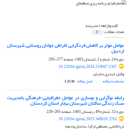
کلیدواژه‌ها =
مدرنیته
تعداد مقالات:
5
عوامل موثر بر کاهش فردگرایی افراطی جوانان روستایی شهرستان
اردبیل
دوره 14، شماره 2، تابستان 1403، صفحه
277-295
10.22034/jgeoq.2024.219667.2347
وکیل حیدری ساربان
مشاهده مقاله
اصل مقاله
1.31 M
رابطه نوگرایی و نوسازی در عوامل جغرافیایی-فرهنگی بامدیریت
سبک زندگی ساکنان شهرستان بیجار استان کردستان
دوره 12، شماره 49، زمستان 1401، صفحه
201-220
10.22034/jgeoq.2023.349620.3762
ثریا قاضی، مصطفی ازکیا، ساسان ودیعه