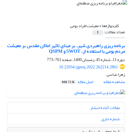
کلیدواژه‌ها =
معیشت افراد بومی
تعداد مقالات:
1
برنامه ریزی راهبردی شهر، بر مبنای تاثیر اماکن مقدس بر معیشت
مردم بومی با استفاده از، SWOT و QSPM
دوره 11، شماره 45، زمستان 1400، صفحه
761-773
10.22034/jgeoq.2022.262214.2861
زهرا عباسی
مشاهده مقاله
اصل مقاله
668.72 K
مقالات آماده انتشار
شماره جاری
شماره‌های پیشین نشریه