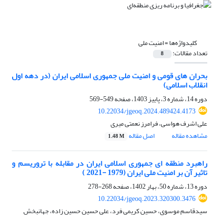
کلیدواژه‌ها =
امنیت ملی
تعداد مقالات:
8
بحران های قومی و امنیت ملی جمهوری اسلامی ایران (در دهه اول
انقلاب اسلامی)
دوره 14، شماره 3، پاییز 1403، صفحه
549-569
10.22034/jgeoq.2024.489424.4173
علی اشرف هواسی، فرامرز نعمتی میری
مشاهده مقاله
اصل مقاله
1.48 M
راهبرد منطقه ای جمهوری اسلامی ایران در مقابله با تروریسم و
تاثیر آن بر امنیت ملی ایران (1979 -2021 )
دوره 13، شماره 50، بهار 1402، صفحه
268-278
10.22034/jgeoq.2023.320300.3476
سیدقاسم موسوی، حسین کریمی فرد، علی حسین حسین زاده، جهانبخش