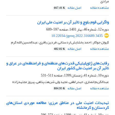
مرادی
مشاهده مقاله
اصل مقاله
667.41 K
واگرایی قوم بلوچ و تاثیر آن بر امنیت ملی ایران
دوره 12، شماره 46، بهار 1401، صفحه
597-609
10.22034/jgeoq.2022.316689.3435
کیوان جوکار، احمد بخشایش اردستانی، فردین باقری، عبدالحسین الله کرم
مشاهده مقاله
اصل مقاله
482.02 K
رقابت‌های ژئوپلیتیکی قدرت‌های منطقه‌ای و فرامنطقه‌ای در عراق و
تاثیر آن بر امنیت ملی کشور ایران
دوره 10، شماره 41، زمستان 1399، صفحه
511-531
عبدالکریم انصاری، حیدر لطفی، مجید ولی شریعت پناهی، پیروز مجتهدزاده
مشاهده مقاله
اصل مقاله
884.95 K
تهدیدات امنیت ملی در مناطق مرزی: مطالعه موردی استان‌های
کردستان و کرمانشاه
دوره 10، شماره 41، زمستان 1399، صفحه
571-596