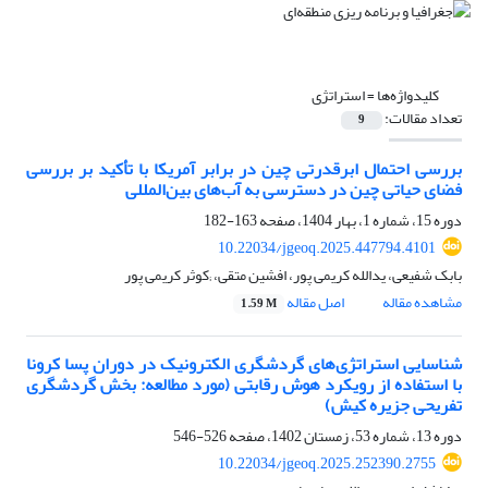
کلیدواژه‌ها =
استراتژی
تعداد مقالات:
9
بررسی احتمال ابرقدرتی چین در برابر آمریکا با تأکید بر بررسی
فضای حیاتی چین در دسترسی به آب‌های بین‌المللی
دوره 15، شماره 1، بهار 1404، صفحه
163-182
10.22034/jgeoq.2025.447794.4101
بابک شفیعی، یدالله کریمی پور، افشین متقی، ;کوثر کریمی پور
مشاهده مقاله
اصل مقاله
1.59 M
شناسایی استراتژی‌های گردشگری الکترونیک در دوران پسا کرونا
با استفاده از رویکرد هوش رقابتی (مورد مطالعه: بخش گردشگری
تفریحی جزیره کیش)
دوره 13، شماره 53، زمستان 1402، صفحه
526-546
10.22034/jgeoq.2025.252390.2755