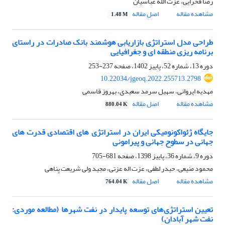
رضا فخرایی، عزت الله عباسیان
مشاهده مقاله
اصل مقاله
1.48 M
طراحی مدل استراتژی بازاریابی هوشمند بانک صادرات در راستای
برنامه ریزی منطقه ای و جغرافیایی
دوره 13، شماره 52، پاییز 1402، صفحه
237-253
10.22034/jgeoq.2022.255713.2798
مهدیه ایروانی، سهیل سرمد سعیدی، بهروز قاسمی
مشاهده مقاله
اصل مقاله
880.04 K
جایگاه ژئواکونومیکی ایران در استراتژی های اقتصادی قدرت های
جهانی در سطوح جهانی و پیرامونی
دوره 9، شماره 36، پاییز 1398، صفحه
681-705
محمود منیعی، حیدر لطفی، عزت اله عزتی، مجید ولی شریعت پناهی
مشاهده مقاله
اصل مقاله
764.04 K
تعیین استراتژی‌های توسعه پایدار در نفت شهرها (مطالعه موردی:
نفت شهر آبادان)