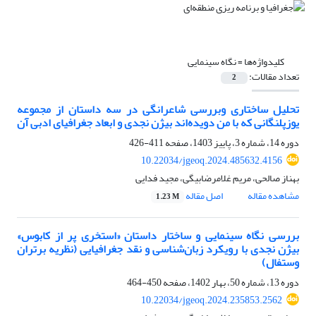
کلیدواژه‌ها =
نگاه سینمایی
تعداد مقالات:
2
تحلیل ساختاری وبررسی شاعرانگی در سه داستان از مجموعه
یوزپلنگانی که با من دویده‌اند بیژن نجدی و ابعاد جغرافیای ادبی آن
دوره 14، شماره 3، پاییز 1403، صفحه
411-426
10.22034/jgeoq.2024.485632.4156
بهناز صالحی، مریم غلامرضا‌بیگی، مجید فدایی
مشاهده مقاله
اصل مقاله
1.23 M
بررسی نگاه سینمایی و ساختار داستان «استخری پر از کابوس»
بیژن نجدی با رویکرد زبان‌شناسی و نقد جغرافیایی (نظریه برتران
وستفال)
دوره 13، شماره 50، بهار 1402، صفحه
450-464
10.22034/jgeoq.2024.235853.2562