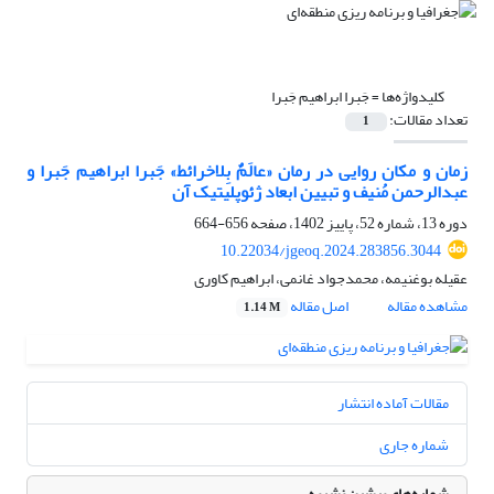
کلیدواژه‌ها =
جَبرا ابراهیم جَبرا
تعداد مقالات:
1
زمان و مکان روایی در رمان «عالَمٌ بِلاخرائط» جَبرا ابراهیم جَبرا و
عبدالرحمن مُنیف و تبیین ابعاد ژئوپلیتیک آن
دوره 13، شماره 52، پاییز 1402، صفحه
656-664
10.22034/jgeoq.2024.283856.3044
عقیله بوغنیمه، محمدجواد غانمی، ابراهیم کاوری
مشاهده مقاله
اصل مقاله
1.14 M
مقالات آماده انتشار
شماره جاری
شماره‌های پیشین نشریه