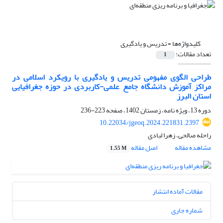
کلیدواژه‌ها =
تدریس و یادگیری
تعداد مقالات:
1
طراحی الگوی مفهومی تدریس و یادگیری با رویکرد اسلامی در
مراکز آموزش دانشگاه جامع علمی-کاربردی در حوزه جغرافیایی
استان البرز
دوره 13، ویژه نامه، زمستان 1402، صفحه
223-236
10.22034/jgeoq.2024.221831.2397
راحله صالحی، زهرا لبادی
مشاهده مقاله
اصل مقاله
1.55 M
مقالات آماده انتشار
شماره جاری