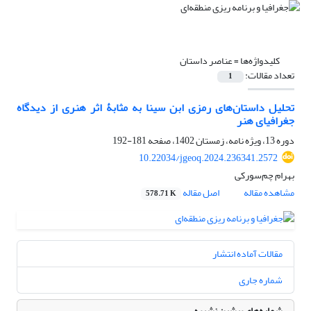
کلیدواژه‌ها =
عناصر داستان
تعداد مقالات:
1
تحلیل داستان‌های رمزی ابن‌ سینا به مثابۀ اثر هنری از دیدگاه
جغرافیای هنر
دوره 13، ویژه نامه، زمستان 1402، صفحه
181-192
10.22034/jgeoq.2024.236341.2572
بهرام چم‌سورکی
مشاهده مقاله
اصل مقاله
578.71 K
مقالات آماده انتشار
شماره جاری
شماره‌های پیشین نشریه