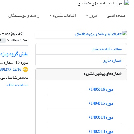
صفحه اصلی
مرور
اطلاعات نشریه
راهنمای نویسندگان
کلیدواژه‌ها =
ا
تعداد مقالات:
1
مقالات آماده انتشار
نقش گروه ویژه اقدام مالی (FATF) در شکل‌دهی به انضباط مالی بین‌المللی: تحلی
شماره جاری
دوره 16، شماره 1، بهار 1405، صفحه
569428.4405
شماره‌های پیشین نشریه
محمدرضا صادقی، 
مشاهده مقاله
دوره 16 (1405)
دوره 15 (1404)
دوره 14 (1403)
دوره 13 (1402)