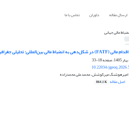
ارسال مقاله
داوران
تماس با ما
نضباط مالی جهانی
لی جغرافیایی از حقوق نرم و حکمرانی فضایی نظام مالی جهانی
18-33
10.22034/jgeoq.2026.
امیرهوشنگ میرکوشش، محمدعلی محمدزاده
اصل مقاله
864.1 K