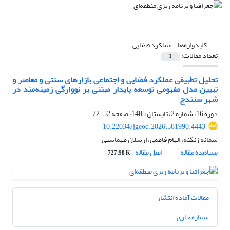
کلیدواژه‌ها =
عملکرد فضایی
تعداد مقالات:
1
تحلیل تطبیقی عملکرد فضایی و اجتماعی بازارهای سنتی و معاصر و
تبیین مدل مفهومی توسعه پایدار مبتنی بر نووارگی زمینه‌مند در
شهر سنندج
دوره 16، شماره 2، تابستان 1405، صفحه
52-72
10.22034/jgeoq.2026.581990.4443
سمانه زنگنه، الهام فاطمی، ارسلان طهماسبی
مشاهده مقاله
اصل مقاله
727.98 K
مقالات آماده انتشار
شماره جاری