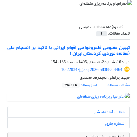
کلیدواژه‌ها =
مطالبات هویتی
تعداد مقالات:
1
تبیین مفهومی قلمروخواهی اقوام ایرانی با تاکید بر انسجام ملی
(مطالعه موردی، کردستان ایران )
دوره 16، شماره 2، تابستان 1405، صفحه
135-154
10.22034/jgeoq.2026.583883.4464
مجید چراغلو، حمیدرضا محمدی
مشاهده مقاله
اصل مقاله
794.37 K
مقالات آماده انتشار
شماره جاری
شماره‌های پیشین نشریه