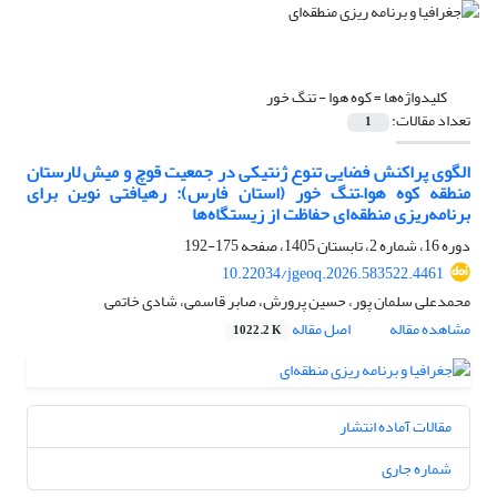
کلیدواژه‌ها =
کوه هوا - تنگ خور
تعداد مقالات:
1
الگوی پراکنش فضایی تنوع ژنتیکی در جمعیت قوچ و میش لارستان
منطقه کوه هوا–تنگ خور (استان فارس): رهیافتی نوین برای
برنامه‌ریزی منطقه‌ای حفاظت از زیستگاه‌ها
دوره 16، شماره 2، تابستان 1405، صفحه
175-192
10.22034/jgeoq.2026.583522.4461
محمدعلی سلمان پور، حسین پرورش، صابر قاسمی، شادی خاتمی
مشاهده مقاله
اصل مقاله
1022.2 K
مقالات آماده انتشار
شماره جاری